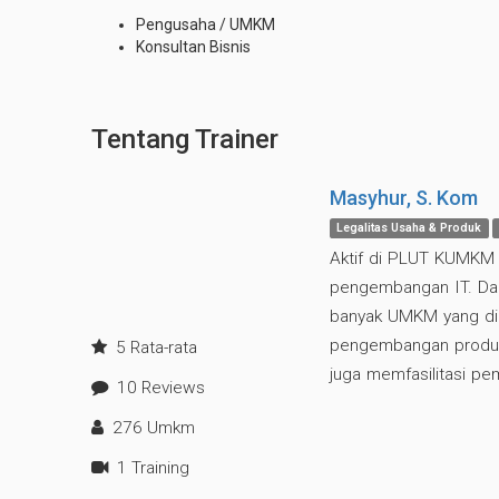
Pengusaha / UMKM
Konsultan Bisnis
Tentang Trainer
Masyhur, S. Kom
Legalitas Usaha & Produk
Aktif di PLUT KUMKM 
pengembangan IT. D
banyak UMKM yang did
pengembangan produk m
5 Rata-rata
juga memfasilitasi p
10 Reviews
276 Umkm
1 Training