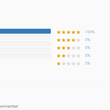
100%
100%
Complete
0%
0%
0%
0%
bermanfaat