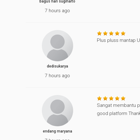
bagus hari sugiharto
7 hours ago
Plus pluss mantap UM
dedisukarya
7 hours ago
Sangat membantu pe
good platform Thank 
endang maryana