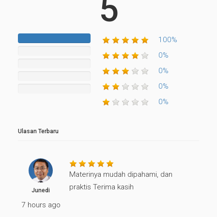
5
100%
100%
Complete
0%
0%
Complete
0%
0%
Complete
0%
Complete
0%
0%
Complete
0%
Ulasan Terbaru
Materinya mudah dipahami, dan
praktis Terima kasih
Junedi
7 hours ago