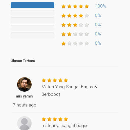
100%
100%
Complete
0%
0%
Complete
0%
0%
Complete
0%
Complete
0%
0%
Complete
0%
Ulasan Terbaru
Materi Yang Sangat Bagus &
Berbobot
aris yamin
7 hours ago
materinya sangat bagus