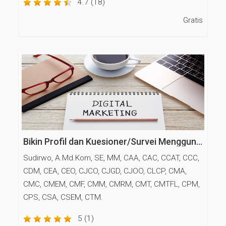
4.7 (18)
Gratis
Bikin Profil dan Kuesioner/Survei Menggunakan Google Forms
Sudirwo, A.Md.Kom, SE, MM, CAA, CAC, CCAT, CCC,
CDM, CEA, CEO, CJCO, CJGD, CJOO, CLCP, CMA,
CMC, CMEM, CMF, CMM, CMRM, CMT, CMTFL, CPM,
CPS, CSA, CSEM, CTM.
5 (1)