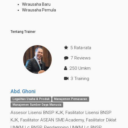
Wirausaha Baru
Wirausaha Pemula
Tentang Trainer
5 Rata-rata
7 Reviews
250 Umkm
3 Training
Abd. Ghoni
Legalitas Usaha & Produk
Manajemen Pemasaran
Manajemen Sumber Daya Manusia
Assesor Lisensi BNSP KJK, Fasilitator Lisensi BNSP
KJK, Fasilitator ASEAN SME-Academy, Fasilitator Diklat
UMKM Lc BNSP, Pendamping UMKM Lc BNSP