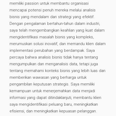
memiliki passion untuk membantu organisasi
mencapai potensi penuh mereka melalui analisis
bisnis yang mendalam dan strategi yang efektif.
Dengan pengalaman bertahun-tahun dalam industri,
saya telah mengembangkan keahlian yang kuat dalam
mengidentifikasi masalah bisnis yang kompleks,
merumuskan solusi inovatif, dan memandu klien dalam
implementasi perubahan yang berdampak. Saya
percaya bahwa analisis bisnis tidak hanya tentang
mengumpulkan dan menganalisis data, tetapi juga
tentang memahami konteks bisnis yang lebih luas dan
memberikan wawasan yang berharga untuk
pengambilan keputusan strategis. Saya memiliki
kemampuan untuk menerjemahkan data menjadi
informasi yang dapat ditindaklanjuti, membantu klien
saya mengidentifikasi peluang baru, meningkatkan
efisiensi, dan meningkatkan kepuasan pelanggan.