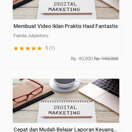
Membuat Video Iklan Praktis Hasil Fantastis
Fianda Julyantoro
5 (1)
Rp. 40,000
Rp. 150,000
Cepat dan Mudah Belajar Laporan Keuangan dengan Metode FRMC