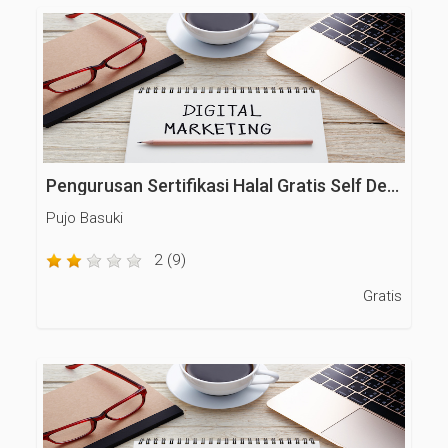
Pengurusan Sertifikasi Halal Gratis Self Declare BPJH Sehati
Pujo Basuki
2 (9)
Gratis