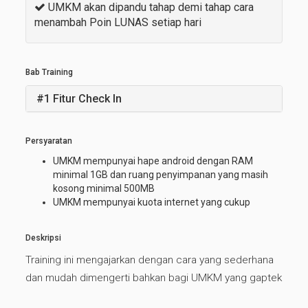
UMKM akan dipandu tahap demi tahap cara
menambah Poin LUNAS setiap hari
Bab Training
#1 Fitur Check In
Persyaratan
UMKM mempunyai hape android dengan RAM
minimal 1GB dan ruang penyimpanan yang masih
kosong minimal 500MB
UMKM mempunyai kuota internet yang cukup
Deskripsi
Training ini mengajarkan dengan cara yang sederhana
dan mudah dimengerti bahkan bagi UMKM yang gaptek